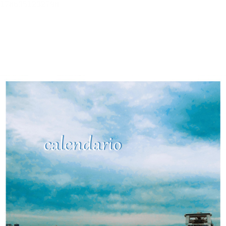
カレンダーリオ【見本版】
深川夏眠
目次
目次を表示します。
この作品について
この作品の書誌情報を表示します。
本文検索
本文内から文字を検索します。
音声読み上げ
音声読み上げボタンを表示します。