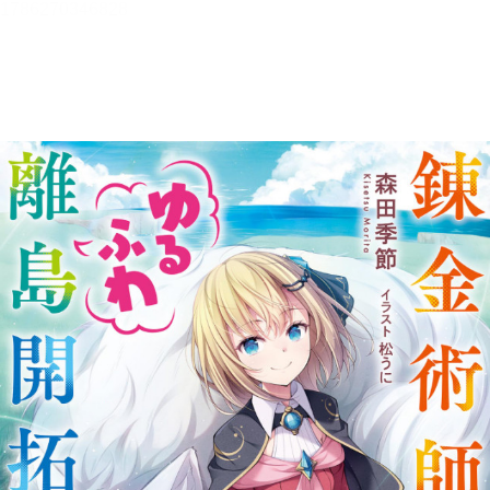
錬金術師のゆるふわ離島開拓記
【立ち読み版】
森田季節
目次
目次を表示します。
この作品について
この作品の書誌情報を表示します。
本文検索
本文内から文字を検索します。
リーダー設定