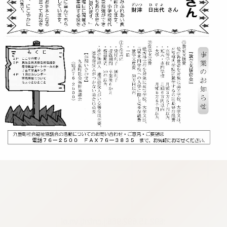
:692.15.692.966:j.cnfzrtj.vn.oi