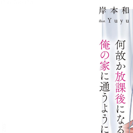
ダウナー系ギャルの雪河さ
んが、何故か放課後になる
と俺の家に通うようになっ
た件。【立ち読み版】
岸本和葉
目次
目次を表示します。
この作品について
この作品の書誌情報を表示します。
本文検索
本文内から文字を検索します。