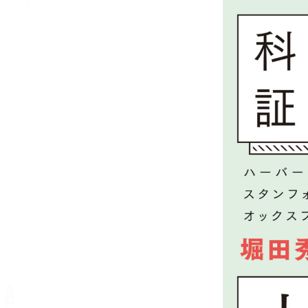
ハーバード、スタンフォー
ド、オックスフォード… 科
学的に証明された すごい習
慣大百科（立ち読み版）
堀田 秀吾
目次
目次を表示します。
この作品について
この作品の書誌情報を表示します。
本文検索
本文内から文字を検索します。