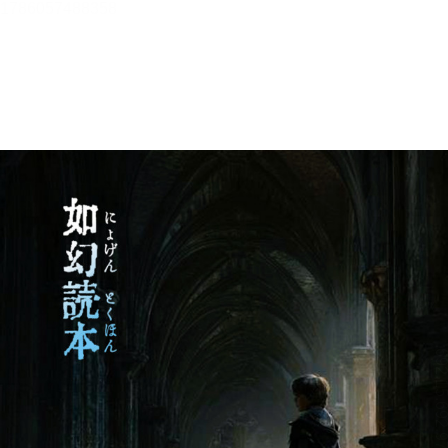
如幻読本【見本版】
深川夏眠
目次
目次を表示します。
この作品について
この作品の書誌情報を表示します。
本文検索
本文内から文字を検索します。
音声読み上げ
音声読み上げボタンを表示します。