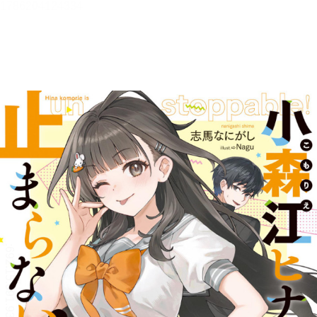
小森江ヒナは止まらない！【電
子ＳＳ特典付き】【立ち読み
版】
志馬なにがし
目次
目次を表示します。
この作品について
この作品の書誌情報を表示します。
本文検索
本文内から文字を検索します。