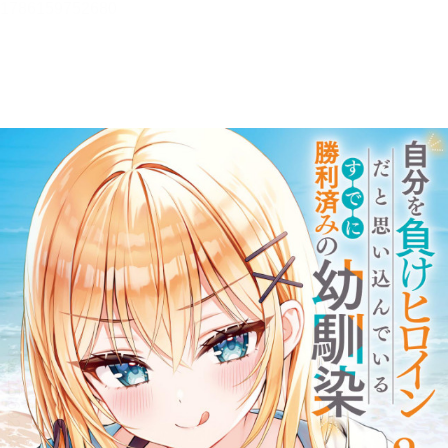
自分を負けヒロインだと思い込
んでいるすでに勝利済みの幼馴
染２【立ち読み版】
桜木桜
目次
目次を表示します。
この作品について
この作品の書誌情報を表示します。
本文検索
本文内から文字を検索します。