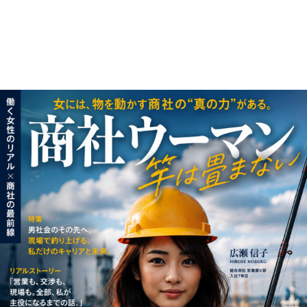
商社ウーマン・竿は畳まない
広瀬 信子
目次
目次を表示します。
この作品について
この作品の書誌情報を表示します。
本文検索
本文内から文字を検索します。
音声読み上げ
音声読み上げボタンを表示します。